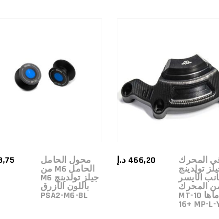
ADD TO
ADD TO
CART
CART
ي المحرك
466,20
د.إ
محول الحامل
3,75
لز تولدينج
الحامل M6 من
انب الأيسر
جيلز تولدينج M6
ن المحرك
باللون الأزرق
لياماها MT-10
PSA2-M6-BL
16+ MP-L-