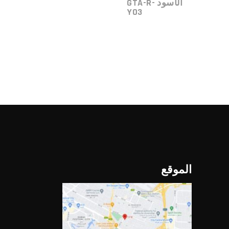
الأسود GTA-R-
Y03
الموقع