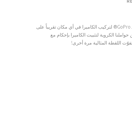
RE
يمكن استخدام مهايئ كاميرا Ciro لـ GoPro® لتركيب الكاميرا في أي مكان تقريباً على
هايئ Ciro مع أي من حواملنا الكروية لتثبيت الكاميرا بإحكام مع
فوّت اللقطة المثالية مرة أخرى!