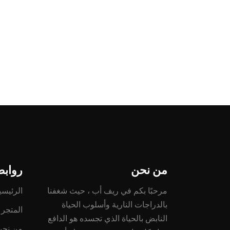
من نحن
رواب
مرحبًا بكم في ريف أب ، حيث شغفنا
الرئيسي
بالدراجات النارية وأسلوب الحياة
المتجر
النابض بالحياة الذي تجسده هو الدافع
من نحن