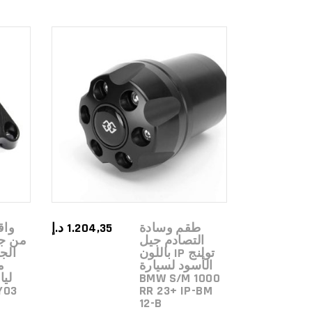
ADD TO
CART
طقم وسادة
1.204,35
د.إ
واق
التصادم جيل
من جي
تولنج IP باللون
الج
الأسود لسيارة
م
BMW S/M 1000
Y03
RR 23+ IP-BM
12-B