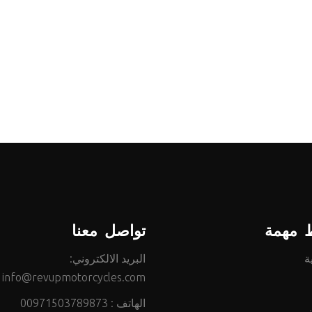
ط مهمة
تواصل معنا
ة
البريد الالكتروني:
info@revupmotorcycles.com
الهاتف :
00971503789873