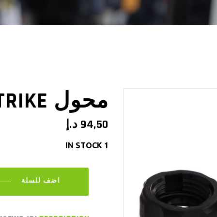
محول GOLDSTRIKE ل GOPRO
94,50
د.إ
1 IN STOCK
ADD TO CART