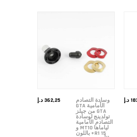
ADD TO
CART
18
د.إ
وسادة التصادم
362,25
د.إ
الأمامية GTA
GTA من جيلز
تولدينج لوسادة
التصادم الأمامية
لياماها MT10 و
R1 15+ باللون