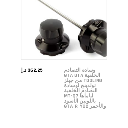
ADD TO CART
وسادة التصادم
362,25
د.إ
الخلفية GTA GTA
TOOLING من جيلز
تولدينج لوسادة
التصادم الخلفية
لياماها MT-07
باللونين الأسود
والأحمر GTA-R-Y02