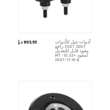
أدوات جيل للأدوات
893,55
د.إ
2DGT 2DGT رافع
مقود قابل للتعديل
لمقود MT -10 22+
2DGT-11-15-B