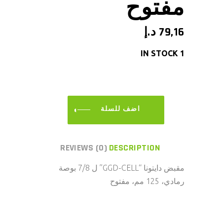
مفتوح
79,16
د.إ
1 IN STOCK
ADD TO CART
REVIEWS (0)
DESCRIPTION
مقبض دايتونا “GGD-CELL” ل 7/8 بوصة
رمادي، 125 مم، مفتوح