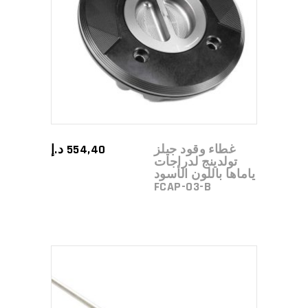
ADD TO CART
غطاء وقود جيلز
554,40
د.إ
تولدينج لدراجات
ياماها باللون الأسود
FCAP-03-B