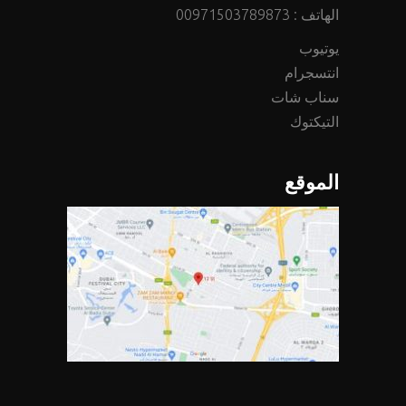
الهاتف :
00971503789873
يوتيوب
انتسجرام
سناب شات
التيكتوك
الموقع