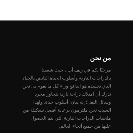
من نحن
مرحبًا بكم في ريف أب ، حيث شغفنا
بالدراجات النارية وأسلوب الحياة النابض بالحياة
الذي تجسده هو الدافع وراء كل ما نقوم به. نحن
ندرك أن امتلاك دراجة نارية يتجاوز مجرد
وسائل النقل؛ إنه بيان، أسلوب حياة. ولهذا
السبب نحن ملتزمون برعاية أفضل تشكيلة من
ملحقات الدراجات النارية التي يتم الحصول
عليها من جميع أنحاء العالم.