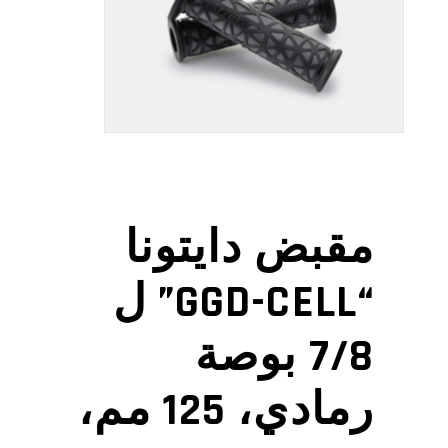
مقبض دايتونا
“GGD-CELL” ل
7/8 بوصة
رمادي، 125 مم،